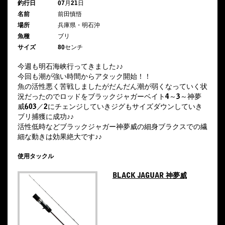
釣行日
07月21日
名前
前田慎悟
場所
兵庫県・明石沖
魚種
ブリ
サイズ
80センチ
今週も明石海峡行ってきました♪♪
今回も潮が強い時間からアタック開始！！
魚の活性悪く苦戦しましたがだんだん潮が弱くなっていく状
況だったのでロッドをブラックジャガーベイト4～3～神夢
威603／2にチェンジしていきジグもサイズダウンしていき
ブリ捕獲に成功♪♪
活性低時などブラックジャガー神夢威の細身ブラクスでの繊
細な動きは効果絶大です♪♪
使用タックル
BLACK JAGUAR 神夢威