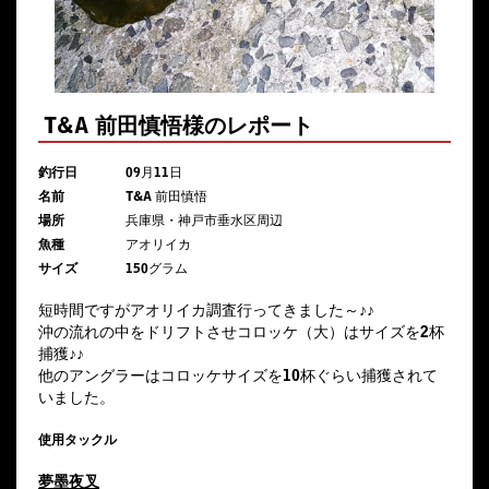
T&A 前田慎悟様のレポート
釣行日
09月11日
名前
T&A 前田慎悟
場所
兵庫県・神戸市垂水区周辺
魚種
アオリイカ
サイズ
150グラム
短時間ですがアオリイカ調査行ってきました～♪♪
沖の流れの中をドリフトさせコロッケ（大）はサイズを2杯
捕獲♪♪
他のアングラーはコロッケサイズを10杯ぐらい捕獲されて
いました。
使用タックル
夢墨夜叉