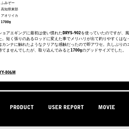
ふみぞー
高知県東部
アオリイカ
1700g
ョアエギングに最初は使い慣れたDRYS-902を使っていたのですが、風
た。短く張りのあるロッドに変えた事でメリハリが出て釣りやすくはな
はカンナに触れたようなクリアな感触だったので即アワセ。久しぶりの
持てませんでしたが、取り込んでみると1700gのグッドサイズでした。
Y-806M
PRODUCT
USER REPORT
MOVIE