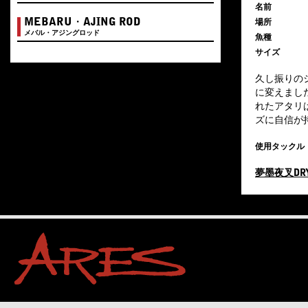
名前
MEBARU・AJING ROD
場所
メバル・アジングロッド
魚種
サイズ
久し振りのシ
に変えまし
れたアタリ
ズに自信が
使用タックル
夢墨夜叉DRY