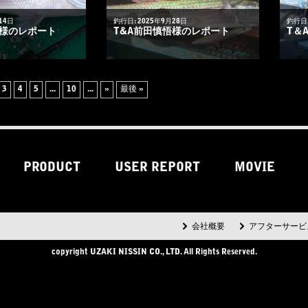
14日
釣行日: 2025年9月28日
釣行日:
悟様のレポート
T&A前田慎悟様のレポート
T＆
3
4
5
...
10
...
»
最後 »
PRODUCT
USER REPORT
MOVIE
会社概要
アフターサービ
copyright UZAKI NISSIN CO., LTD. All Rights Reserved.