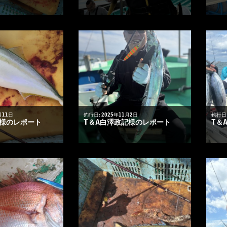
月11日
釣行日: 2025年11月2日
釣行日:
悟様のレポート
T＆A白澤政記様のレポート
T＆