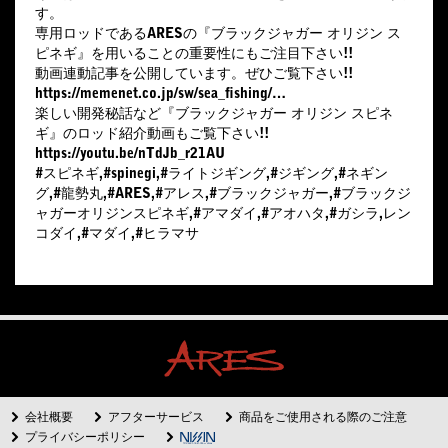
す。
専用ロッドであるARESの『ブラックジャガー オリジン ス
ピネギ』を用いることの重要性にもご注目下さい!!
動画連動記事を公開しています。ぜひご覧下さい!!
https://memenet.co.jp/sw/sea_fishing/…
楽しい開発秘話など『ブラックジャガー オリジン スピネ
ギ』のロッド紹介動画もご覧下さい!!
https://youtu.be/nTdJb_r21AU
#スピネギ,#spinegi,#ライトジギング,#ジギング,#ネギン
グ,#龍勢丸,#ARES,#アレス,#ブラックジャガー,#ブラックジ
ャガーオリジンスピネギ,#アマダイ,#アオハタ,#ガシラ,レン
コダイ,#マダイ,#ヒラマサ
会社概要
アフターサービス
商品をご使用される際のご注意
プライバシーポリシー