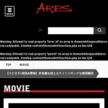
Select Language
▼
Warning
: Attempt to read property "term_id" on array in
/home/whitespace00/ares-
rod.com/public_html/wp-content/themes/def/functions.php
on line
648
Warning
: Attempt to read property "parent" on array in
/home/whitespace00/ares-
rod.com/public_html/wp-content/themes/def/functions.php
on line
654
TOP
MOVIE
【スピネギ×根魚&青物】多魚種を狙えるライトジギングを徹底解説
MOVIE