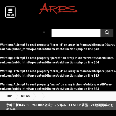
Select Language
▼
Warning
: Attempt to read property "term_id" on array in
/home/whitespace00/ares-
rod.com/public_html/wp-content/themes/def/functions.php
on line
648
Warning
: Attempt to read property "parent" on array in
/home/whitespace00/ares-
rod.com/public_html/wp-content/themes/def/functions.php
on line
654
Warning
: Attempt to read property "term_id" on array in
/home/whitespace00/ares-
rod.com/public_html/wp-content/themes/def/functions.php
on line
663
Warning
: Attempt to read property "name" on array in
/home/whitespace00/ares-
rod.com/public_html/wp-content/themes/def/functions.php
on line
663
TOP
NEWS
宇崎日新✖︎ARES YouTube公式チャンネル LESTER 夢墨 GVX動画掲載のお
知らせ