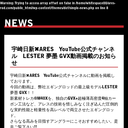
Warning
: Trying to access array offset on false in
/home/whitespace00/ares-
rod.com/public_html/wp-content/themes/def/single-news.php
on line
8
NEWS
宇崎日新✖︎ARES YouTube公式チャンネ
ル LESTER 夢墨 GVX動画掲載のお知ら
せ
宇崎日新✖︎ARES YouTube公式チャンネルに動画を掲載し
ております。
今回の動画は、弊社エギングロッドの最上級モデルLESTER
夢墨 GVX！！
新素材トレカ®M40Xを、独自のGVX+超極薄高密度4軸カー
ボン工法など、アレスの技術を惜しみなく注ぎ込んだ圧倒的
な実釣性能と軽量性を高レベルで両立させたエギングロッ
ド。
さらなる高みを目指すアングラーにこそおすすめしたい。是
非ご覧下さい!!