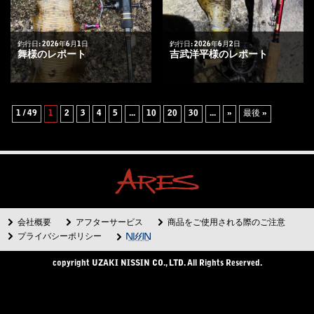
釣行日: 2026年6月1日
釣行日: 2026年6月2日
舞様のレポート
吉武洋平様のレポート
1 / 49
1
2
3
4
5
...
10
20
30
...
»
最後 »
会社概要
アフターサービス
商品をご使用される際のご注意
プライバシーポリシー
copyright UZAKI NISSIN CO., LTD. All Rights Reserved.