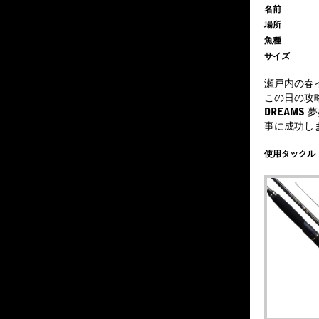
名前
場所
魚種
サイズ
瀬戸内の春
この日の攻
DREAM
事に成功し
使用タックル