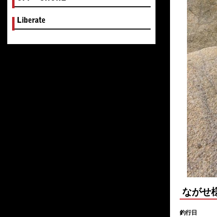
Liberate
ながせ
釣行日