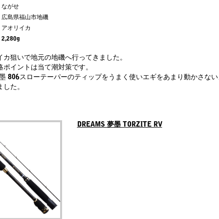
ながせ
広島県福山市地磯
アオリイカ
2,280g
イカ狙いで地元の地磯へ行ってきました。
略ポイントは当て潮対策です。
S 夢墨 806スローテーパーのティップをうまく使いエギをあまり動かさ
ました。
DREAMS 夢墨 TORZITE RV