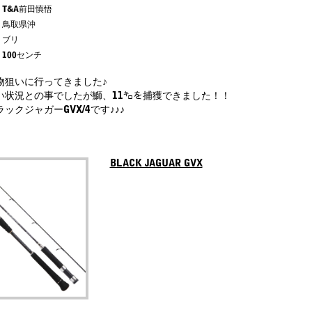
T&A前田慎悟
鳥取県沖
ブリ
100センチ
物狙いに行ってきました♪
い状況との事でしたが鰤、11㌔を捕獲できました！！
ラックジャガーGVX
/4です♪♪♪
BLACK JAGUAR GVX