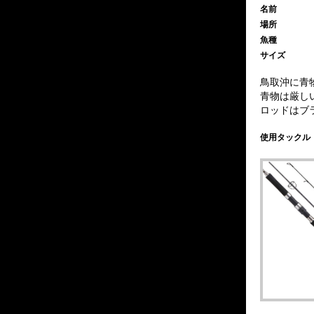
名前
場所
魚種
サイズ
鳥取沖に青
青物は厳し
ロッドは
ブ
使用タックル