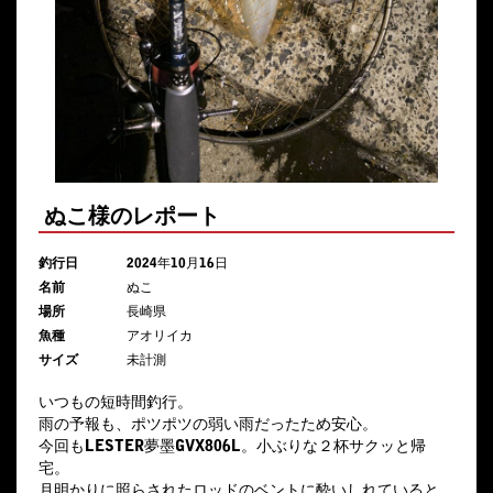
ぬこ様のレポート
釣行日
2024年10月16日
名前
ぬこ
場所
長崎県
魚種
アオリイカ
サイズ
未計測
いつもの短時間釣行。
雨の予報も、ポツポツの弱い雨だったため安心。
今回もLESTER夢墨GVX806L。小ぶりな２杯サクッと帰
宅。
月明かりに照らされたロッドのベントに酔いしれていると、