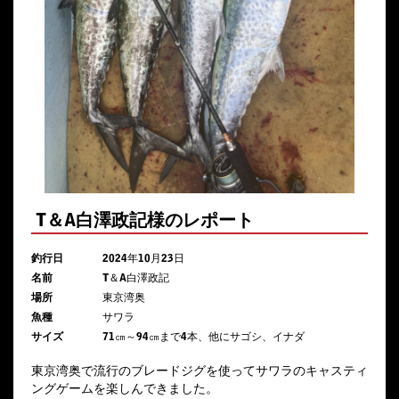
T＆A白澤政記様のレポート
釣行日
2024年10月23日
名前
T＆A白澤政記
場所
東京湾奥
魚種
サワラ
サイズ
71㎝～94㎝まで4本、他にサゴシ、イナダ
東京湾奥で流行のブレードジグを使ってサワラのキャスティ
ングゲームを楽しんできました。