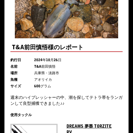
T&A前田慎悟様のレポート
釣行日
2024年10月26日
名前
T&A前田慎悟
場所
兵庫県・淡路市
魚種
アオリイカ
サイズ
600グラム
週末のハイプレッシャーの中、潮を探してテトラ帯をランガ
ンして良型捕獲できました♪♪
使用タックル
DREAMS 夢墨 TORZITE
RV