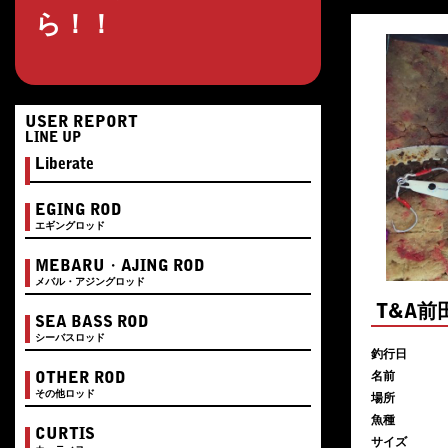
ら！！
USER REPORT
LINE UP
Liberate
EGING ROD
エギングロッド
MEBARU・AJING ROD
メバル・アジングロッド
T&A
SEA BASS ROD
シーバスロッド
釣行日
名前
OTHER ROD
その他ロッド
場所
魚種
CURTIS
サイズ