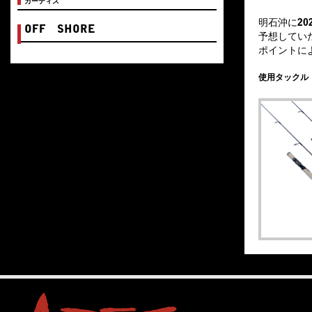
カーティス
明石沖に20
OFF SHORE
予想してい
ポイントに
使用タックル