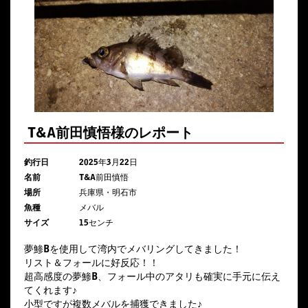
T&A前田慎悟様のレポート
釣行日
2025年3月22日
名前
T&A前田慎悟
場所
兵庫県・明石市
魚種
メバル
サイズ
15センチ
夢鯵Bを使用して湾内でメバリングしてきました！
リスト＆フォールに好反応！！
超高感度の夢鯵B、フォール中のアタリも確実に手元に伝え
てくれます♪
小型ですが複数メバルを捕獲できました♪