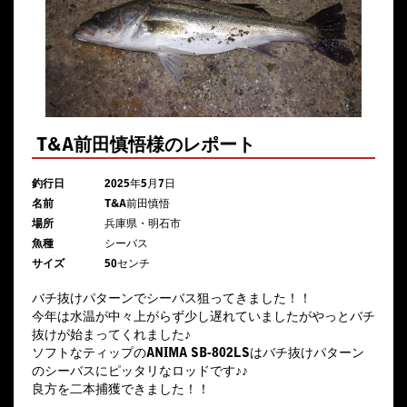
T&A前田慎悟様のレポート
釣行日
2025年5月7日
名前
T&A前田慎悟
場所
兵庫県・明石市
魚種
シーバス
サイズ
50センチ
バチ抜けパターンでシーバス狙ってきました！！
今年は水温が中々上がらず少し遅れていましたがやっとバチ
抜けが始まってくれました♪
ソフトなティップのANIMA SB-802LSはバチ抜けパターン
のシーバスにピッタリなロッドです♪♪
良方を二本捕獲できました！！