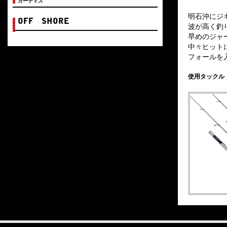
カーティス
明石沖にジ
OFF SHORE
波が高く釣
早めのジャ
中々ヒット
フォールを
使用タックル