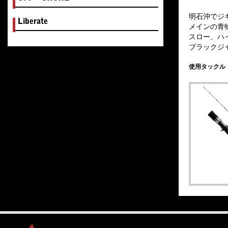
明石沖でジ
Liberate
メインの青
スロー、ハ
ブラックジ
使用タックル