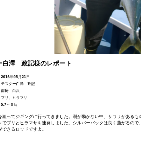
ー白澤 政記様のレポート
2016年05月21日
テスター白澤 政記
南房 白浜
ブリ、ヒラマサ
5.7～６㎏
を狙ってジギングに行ってきました。潮が動かない中、サワリがあるも
クでブリとヒラマサを連発しました。シルバーバックは良く曲がるので
ができるロッドですよ。