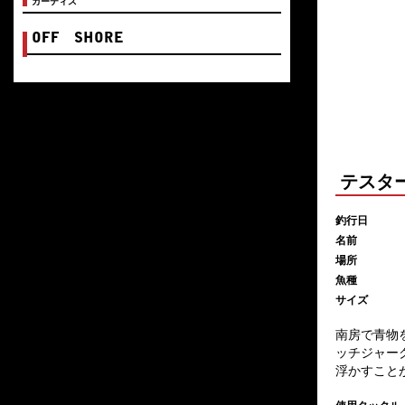
カーティス
OFF SHORE
テスタ
釣行日
名前
場所
魚種
サイズ
南房で青物
ッチジャー
浮かすこと