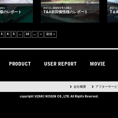
14日
釣行日: 2025年9月28日
釣行日:
悟様のレポート
T&A前田慎悟様のレポート
T＆
3
4
5
...
10
...
»
最後 »
PRODUCT
USER REPORT
MOVIE
会社概要
アフターサービ
copyright UZAKI NISSIN CO., LTD. All Rights Reserved.