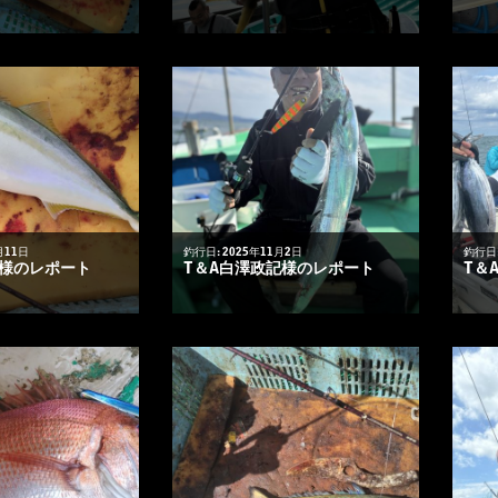
月11日
釣行日: 2025年11月2日
釣行日:
悟様のレポート
T＆A白澤政記様のレポート
T＆