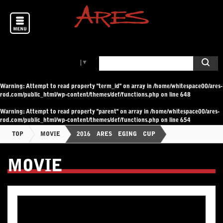
Select Language
▼
Warning
: Attempt to read property "term_id" on array in
/home/whitespace00/ares-
rod.com/public_html/wp-content/themes/def/functions.php
on line
648
Warning
: Attempt to read property "parent" on array in
/home/whitespace00/ares-
rod.com/public_html/wp-content/themes/def/functions.php
on line
654
TOP
MOVIE
2016 ARES EGING CUP
MOVIE