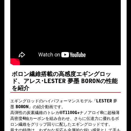
ボロン繊維搭載の高感度エギングロッ
ド、アレス･LESTER 夢墨 BORONの性能
を紹介
エギングロッドのハイパフォーマンスモデル『LESTER 夢
墨 BORON』の紹介動画です。
高弾性の炭素繊維のトレカ®T1100G+ナノアロイ®に超極薄
高密度4軸カーボンを組み合わせ、さらに伝達力に優れるボ
ロン繊維をグリップ回りに配したエギングロッドです。
最大の特徴は、わずかな反応も金属的な鋭い感覚として手も