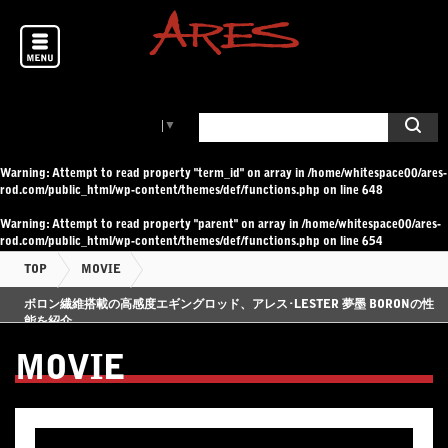
Select Language
▼
Warning
: Attempt to read property "term_id" on array in
/home/whitespace00/ares-
rod.com/public_html/wp-content/themes/def/functions.php
on line
648
Warning
: Attempt to read property "parent" on array in
/home/whitespace00/ares-
rod.com/public_html/wp-content/themes/def/functions.php
on line
654
TOP
MOVIE
ボロン繊維搭載の高感度エギングロッド、アレス･LESTER 夢墨 BORONの性
能を紹介
MOVIE