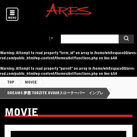
Select Language
▼
Warning
: Attempt to read property "term_id" on array in
/home/whitespace00/ares-
rod.com/public_html/wp-content/themes/def/functions.php
on line
648
Warning
: Attempt to read property "parent" on array in
/home/whitespace00/ares-
rod.com/public_html/wp-content/themes/def/functions.php
on line
654
TOP
MOVIE
DREAMS 夢墨 TORZITE RV808スローテーパー インプレ
MOVIE