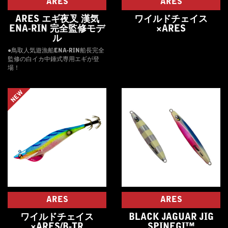
ARES
ARES
ARES エギ夜叉 漢気
ワイルドチェイス
ENA‐RIN 完全監修モデ
×ARES
ル
●鳥取人気遊漁船ENA-RIN船長完全
監修の白イカ中錘式専用エギが登
場！
NEW
ARES
ARES
ワイルドチェイス
BLACK JAGUAR JIG
×ARES/B-TR
SPINEGI™