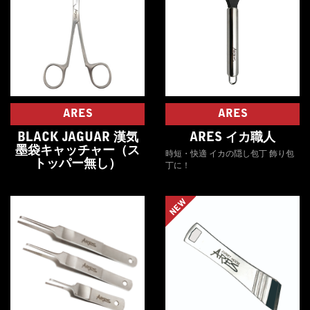
ARES
ARES
BLACK JAGUAR 漢気
ARES イカ職人
墨袋キャッチャー（ス
時短・快適 イカの隠し包丁 飾り包
トッパー無し）
丁に！
NEW