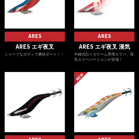
ARES
ARES
ARES エギ夜叉
ARES エギ夜叉 漢気
シャープなボディで爽快ダート！！
中錘式白イカゲーム専用カラー、漢
気カラーバージョンが登場！
NEW