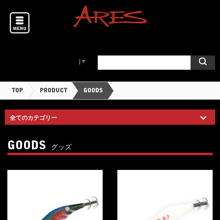
Select Language
▼
TOP
PRODUCT
GOODS
GOODS
グッズ