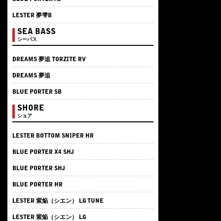
LESTER 夢雫B
SEA BASS
シーバス
DREAMS 夢追 TORZITE RV
DREAMS 夢追
BLUE PORTER SB
SHORE
ショア
LESTER BOTTOM SNIPER HR
BLUE PORTER X4 SHJ
BLUE PORTER SHJ
BLUE PORTER HR
LESTER 紫焔（シエン） LG TUNE
LESTER 紫焔（シエン） LG