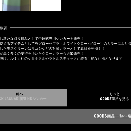
概要
し新たな取り組みとして中錘式専用シンカーを発売！
使えるアイテムとしてＷグローゼブラ（ホワイトグロー×グロー）のカラーにより
したモスグリーンはサゴシなどの対策カラーとして真価を発揮！！
が高く多くの要望を頂いたグローカラーも追加発売！
設け、ルミカ社のケミホタルやラトルスティックが装着可能な仕様となります
前へ
もっと
CK JAGUAR 漢気 NKシンカー
GOODS商品を見る
GOODS商品一覧へ