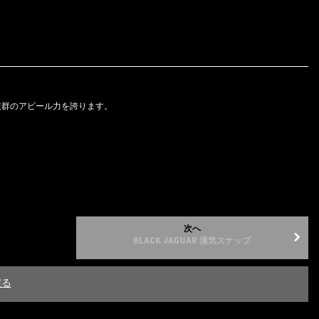
抜群のアピール力を誇ります。
次へ
BLACK JAGUAR 漢気スナップ
戻る