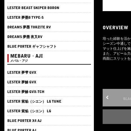
LESTER BEAST SNIPER BORON
LESTER 夢墨B TYPE-S
OVERVIEW
DREAMS 夢墨 TORZITE RV
DREAMS 夢墨 夜叉RV
培った経験を活か
シーズン中通して
BLUE PORTER ギャフシャフト
マット仕上げを施
また、アピール力
MEBARU・AJI
両面にスリットを
メバル・アジ
LESTER 夢雫 GVX
LESTER 夢鯵 GVX
LESTER 夢鯵 GVX-TCH
BLA
LESTER 紫焔（シエン） LG TUNE
LESTER 紫焔（シエン） LG
BLUE PORTER X4 AJ
BLUE PORTER AJ