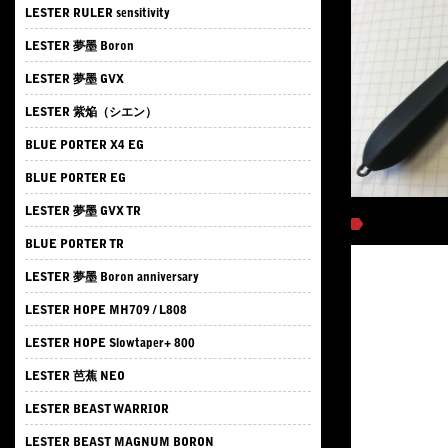
LESTER RULER sensitivity
LESTER 夢墨 Boron
LESTER 夢墨 GVX
LESTER 紫焔（シエン）
BLUE PORTER X4 EG
BLUE PORTER EG
LESTER 夢墨 GVX TR
BLUE PORTER TR
LESTER 夢墨 Boron anniversary
LESTER HOPE MH709 / L808
LESTER HOPE Slowtaper+ 800
LESTER 芭蕉 NEO
LESTER BEAST WARRIOR
LESTER BEAST MAGNUM BORON