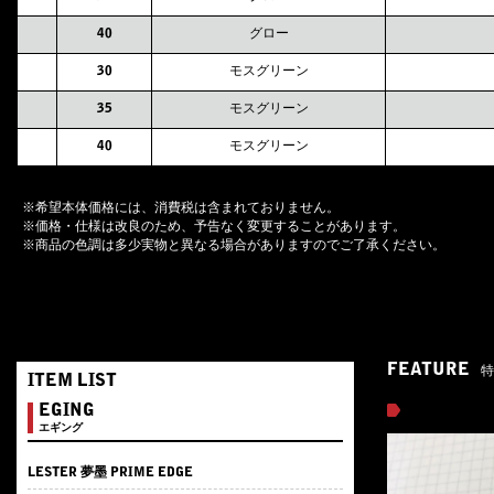
40
グロー
30
モスグリーン
35
モスグリーン
40
モスグリーン
※希望本体価格には、消費税は含まれておりません。
※価格・仕様は改良のため、予告なく変更することがあります。
※商品の色調は多少実物と異なる場合がありますのでご了承ください。
FEATURE
特
ITEM LIST
EGING
エギング
LESTER 夢墨 PRIME EDGE