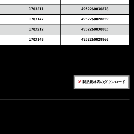
1703211
4952260030876
1703147
4952260028859
1703212
4952260030883
1703148
4952260028866
製品規格表のダウンロード