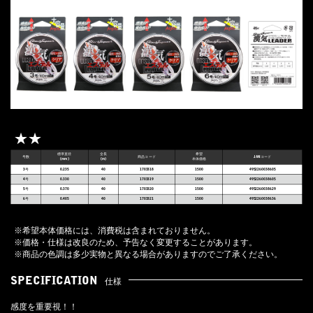
★★
標準直径
全長
希望
号数
商品コード
JANコード
(mm)
(m)
本体価格
3号
0.235
40
1703318
1500
4952260038605
4号
0.330
40
1703319
1500
4952260038605
5号
0.370
40
1703320
1500
4952260038629
6号
0.405
40
1703321
1500
4952260038636
※希望本体価格には、消費税は含まれておりません。
※価格・仕様は改良のため、予告なく変更することがあります。
※商品の色調は多少実物と異なる場合がありますのでご了承ください。
SPECIFICATION
仕様
感度を重要視！！