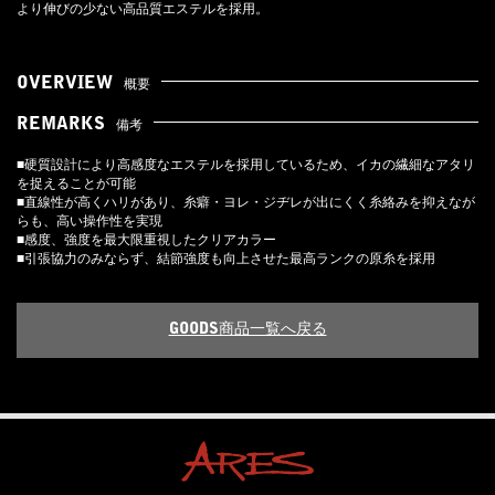
より伸びの少ない高品質エステルを採用。
OVERVIEW
概要
REMARKS
備考
■硬質設計により高感度なエステルを採用しているため、イカの繊細なアタリ
を捉えることが可能
■直線性が高くハリがあり、糸癖・ヨレ・ジヂレが出にくく糸絡みを抑えなが
らも、高い操作性を実現
■感度、強度を最大限重視したクリアカラー
■引張協力のみならず、結節強度も向上させた最高ランクの原糸を採用
GOODS商品一覧へ戻る