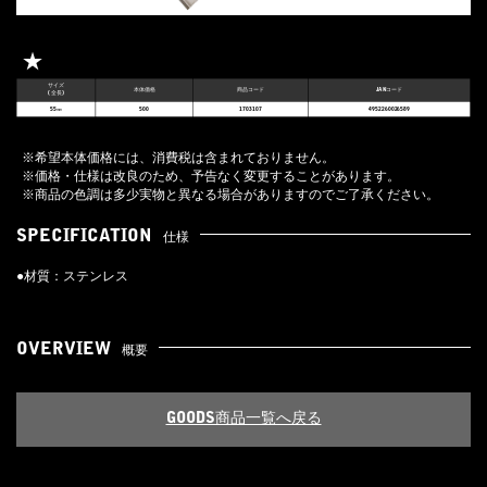
★
サイズ
本体価格
商品コード
JANコード
(全長)
55㎜
500
1703107
4952260026589
※希望本体価格には、消費税は含まれておりません。
※価格・仕様は改良のため、予告なく変更することがあります。
※商品の色調は多少実物と異なる場合がありますのでご了承ください。
SPECIFICATION
仕様
●材質：ステンレス
OVERVIEW
概要
GOODS商品一覧へ戻る