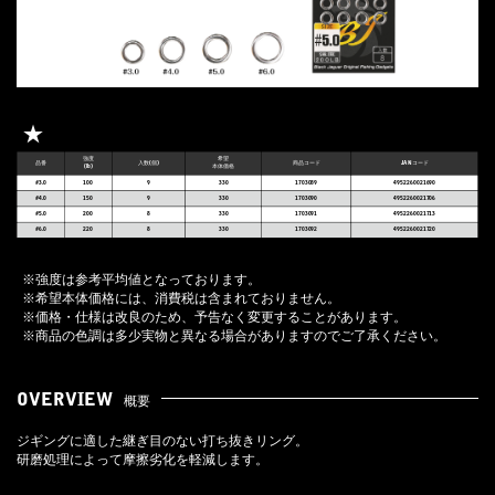
★
強度
希望
品番
入数(個)
商品コード
JANコード
(lb)
本体価格
#3.0
100
9
330
1703089
4952260021690
#4.0
150
9
330
1703090
4952260021706
#5.0
200
8
330
1703091
4952260021713
#6.0
220
8
330
1703092
4952260021720
※強度は参考平均値となっております。
※希望本体価格には、消費税は含まれておりません。
※価格・仕様は改良のため、予告なく変更することがあります。
※商品の色調は多少実物と異なる場合がありますのでご了承ください。
OVERVIEW
概要
ジギングに適した継ぎ目のない打ち抜きリング。
研磨処理によって摩擦劣化を軽減します。