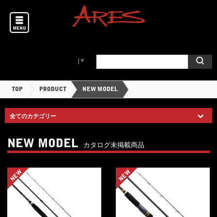
Select Language
▼
TOP
PRODUCT
NEW MODEL
NEW MODEL
カタログ未掲載商品
NEW
NEW