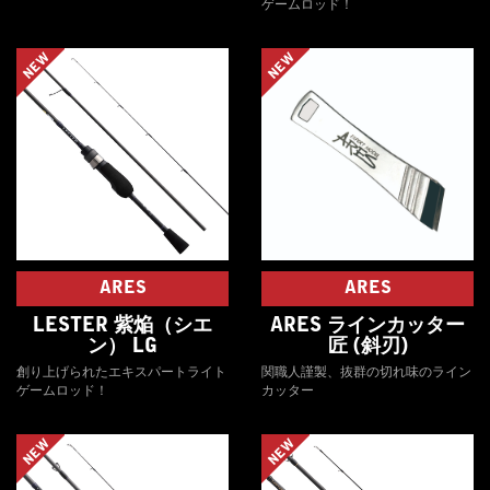
ゲームロッド！
NEW
NEW
ARES
ARES
LESTER 紫焔（シエ
ARES ラインカッター
ン） LG
匠 (斜刃)
創り上げられたエキスパートライト
関職人謹製、抜群の切れ味のライン
ゲームロッド！
カッター
NEW
NEW