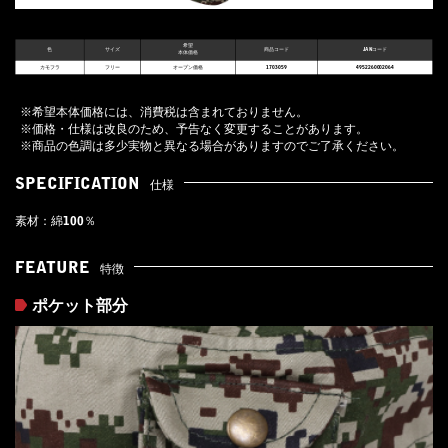
希望
色
サイズ
商品コード
JANコード
本体価格
カモフラ
フリー
オープン価格
1703059
4952260002064
※希望本体価格には、消費税は含まれておりません。
※価格・仕様は改良のため、予告なく変更することがあります。
※商品の色調は多少実物と異なる場合がありますのでご了承ください。
SPECIFICATION
仕様
素材：綿100％
FEATURE
特徴
ポケット部分