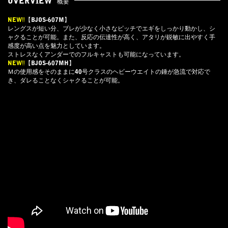
OVERVIEW
概要
NEW‼
【BJOS-607M】
レングスが短い分、ブレが少なく小さなピッチでエギをしっかり動かし、シ
ャクることが可能。また、反応の伝達性が高く、アタリが鋭敏に出やすく手
感度が高い点を魅力としています。
ストレスなくアンダーでのフルキャストも可能になっています。
NEW‼
【BJOS-607MH】
Ｍの使用感をそのままに40号クラスのヘビーウエイトの錘が急流で対応で
き、ダレることなくシャクることが可能。