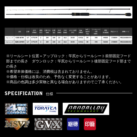
ｶｰﾎﾞﾝ
リールシート
全長
継数
仕舞寸法
自重
先径
元径
オモリ負荷
Line
希望
品名
品番
含有率
位置
商品コード
JANコード
(ft/m)
(本)
(cm)
(g)
(mm)
(mm)
(号)
(PE#)
本体価格
(%)
(mm）
スピニング
BJOS-607M
6.7
6’7"/1.99
2
104
100
1.0
10.2
20-30
0.4-0.6
89
390
44000
1700384
4952260036915
スピニング
BJOS-607MH
6.7
6’7"/1.99
2
104
100
1.0
10.2
30-40
0.4-0.6
88
390
46000
1700385
4952260036922
※リールシート位置＝アップロック：竿尻からリールシート前部固定フード
部までの長さ ダウンロック：竿尻からリールシート後部固定フード部まで
の長さ
※希望本体価格には、消費税は含まれておりません。
※価格・仕様は改良のため、予告なく変更することがあります。
※商品の色調は多少実物と異なる場合がありますのでご了承ください。
SPECIFICATION
仕様