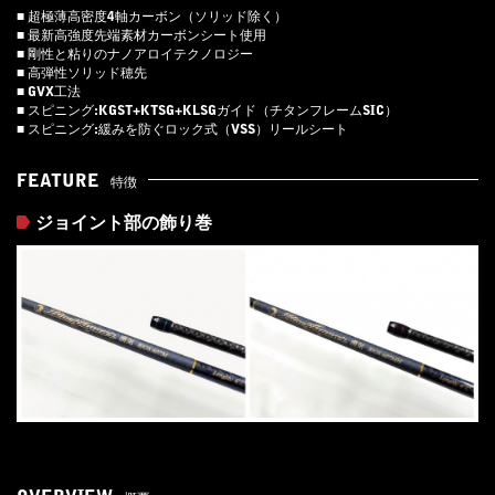
■ 超極薄高密度4軸カーボン（ソリッド除く）
■ 最新高強度先端素材カーボンシート使用
■ 剛性と粘りのナノアロイテクノロジー
■ 高弾性ソリッド穂先
■ GVX工法
■ スピニング:KGST+KTSG+KLSGガイド（チタンフレームSIC）
■ スピニング:緩みを防ぐロック式（VSS）リールシート
FEATURE
特徴
ジョイント部の飾り巻