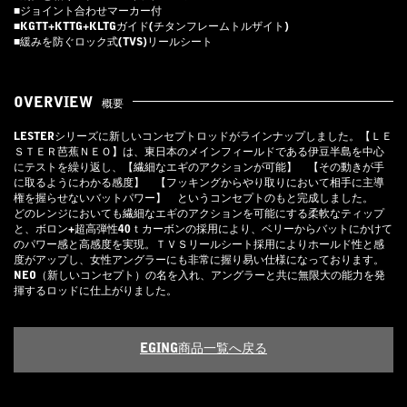
■ジョイント合わせマーカー付
■KGTT+KTTG+KLTGガイド(チタンフレームトルザイト)
■緩みを防ぐロック式(TVS)リールシート
OVERVIEW
概要
LESTERシリーズに新しいコンセプトロッドがラインナップしました。【ＬＥ
ＳＴＥＲ芭蕉ＮＥＯ】は、東日本のメインフィールドである伊豆半島を中心
にテストを繰り返し、【繊細なエギのアクションが可能】 【その動きが手
に取るようにわかる感度】 【フッキングからやり取りにおいて相手に主導
権を握らせないバットパワー】 というコンセプトのもと完成しました。
どのレンジにおいても繊細なエギのアクションを可能にする柔軟なティップ
と、ボロン+超高弾性40ｔカーボンの採用により、ベリーからバットにかけて
のパワー感と高感度を実現。ＴＶＳリールシート採用によりホールド性と感
度がアップし、女性アングラーにも非常に握り易い仕様になっております。
NEO（新しいコンセプト）の名を入れ、アングラーと共に無限大の能力を発
揮するロッドに仕上がりました。
EGING商品一覧へ戻る