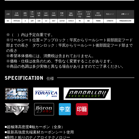
仕舞
ｶｰﾎﾞﾝ
ﾘｰﾙｼｰﾄ
全長
継数
自重
先径
元径
EGI
Line
希望
品番
寸法
含有率
位置
商品コード
JANコード
(ft/m)
(本)
(g)
(mm)
(mm)
(号)
PE(#)
本体価格
(cm)
(%)
(mm)
8.3
8’3"/2.52
2
129
118
1.3
10.7
2.0-4.0
0.4-0.8
90
325
75000
1700373
4952260031354
※（ ）内は予定自重です。
※リールシート位置＝アップロック：竿尻からリールシート前部固定フード
部までの長さ ダウンロック：竿尻からリールシート後部固定フード部まで
の長さ
※希望本体価格には、消費税は含まれておりません。
※価格・仕様は改良のため、予告なく変更することがあります。
※商品の色調は多少実物と異なる場合がありますのでご了承ください。
SPECIFICATION
仕様
■超極薄高密度4軸カーボン（全身）
■最新高強度先端素材カーボンシート使用
■剛性と粘りのナノアロイテクノロジー